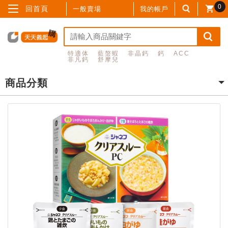
0
回首頁
一般賣場
我的帳戶
特適体
藍螯蝦
非晶鈣
鈣
ACC
非凡鈣
舒摩兒
商品分類