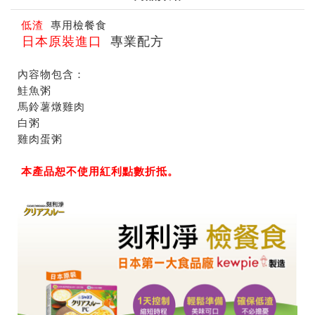
低渣
專用檢餐食
日本原裝進口
專業配方
記住帳號
內容物包含：
鮭魚粥
馬鈴薯燉雞肉
白粥
雞肉蛋粥
本產品恕不使用紅利點數折抵。