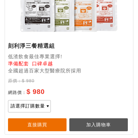
刻利淨三餐精選組
低
渣飲食
最佳專業選擇
!
準備配套
口碑卓越
全國超過百家大型醫療院所採用
原價：$ 980
$ 980
網路價：
介紹