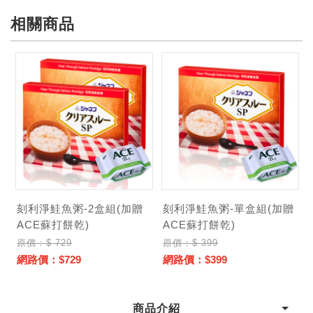
相關商品
加贈
刻利淨鮭魚粥-單盒組(加贈
刻利淨三餐精選組
ACE蘇打餅乾)
原價：$ 980
原價：$ 399
網路價：$980
網路價：$399
商品介紹