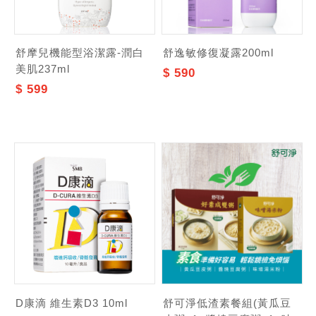
舒摩兒機能型浴潔露-潤白
舒逸敏修復凝露200ml
美肌237ml
$ 590
$ 599
D康滴 維生素D3 10ml
舒可淨低渣素餐組(黃瓜豆