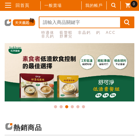
0
回首頁
一般賣場
我的帳戶
特適体
藍螯蝦
非晶鈣
鈣
ACC
非凡鈣
舒摩兒
熱銷商品