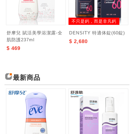
不只是鈣，而是非凡鈣
舒摩兒 賦活美學浴潔露-全
DENSITY 特適体錠(60錠)
肌防護237ml
$ 2,680
記住帳號
$ 469
最新商品