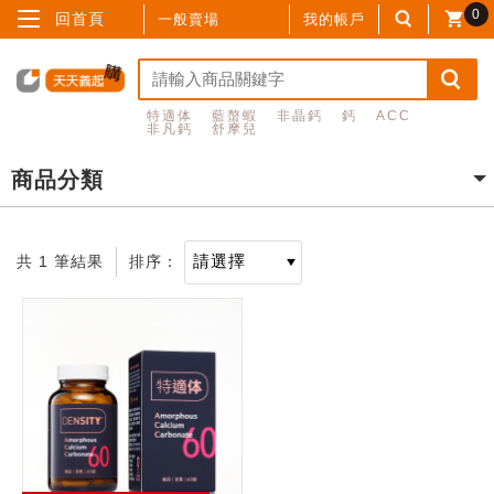
0
回首頁
一般賣場
我的帳戶
特適体
藍螯蝦
非晶鈣
鈣
ACC
非凡鈣
舒摩兒
商品分類
共 1 筆結果
排序：
記住帳號