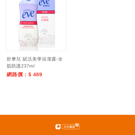
舒摩兒 賦活美學浴潔露-全
肌防護237ml
網路價：$ 469