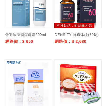
記住帳號
不只是鈣，而是非凡鈣
舒逸敏滋潤潔膚露200ml
DENSITY 特適体錠(60錠)
網路價：$ 650
網路價：$ 2,680