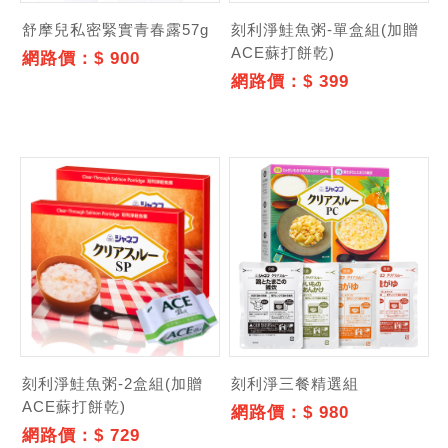
舒摩兒私密緊實青春露57g
刻利淨鮭魚粥-單盒組(加贈
ACE蘇打餅乾)
網路價：$ 900
網路價：$ 399
刻利淨鮭魚粥-2盒組(加贈
刻利淨三餐精選組
ACE蘇打餅乾)
網路價：$ 980
網路價：$ 729