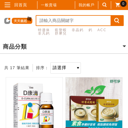
0
回首頁
一般賣場
我的帳戶
特適体
藍螯蝦
非晶鈣
鈣
ACC
非凡鈣
舒摩兒
商品分類
共 17 筆結果
排序：