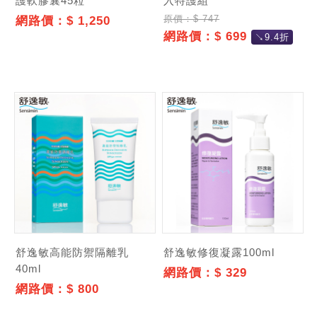
護軟膠囊45粒
入特護組
原價：$ 747
網路價：$ 1,250
網路價：$ 699
↘9.4折
舒逸敏高能防禦隔離乳
舒逸敏修復凝露100ml
40ml
網路價：$ 329
網路價：$ 800