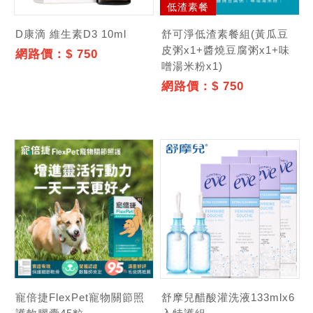
低渣素餐
D康滴 維生素D3 10ml
舒可淨低渣素餐組(黃瓜豆
皮粥x1+醬燒豆腐粥x1+味
網路價：$ 750
噌湯米粉x1)
網路價：$ 750
寵倍捷FlexPet寵物關節照
舒摩兒醋酸灌洗液133mlx6